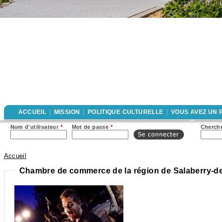
|
|
|
ACCUEIL
MISSION
POLITIQUE CULTURELLE
VOUS AVEZ UN 
For
Nom d'utilisateur
*
Mot de passe
*
Cherche
rec
Accueil
Vous êtes ici
Chambre de commerce de la région de Salaberry-de-