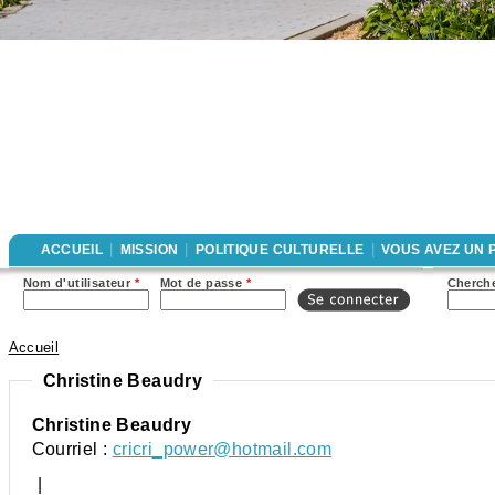
|
|
|
ACCUEIL
MISSION
POLITIQUE CULTURELLE
VOUS AVEZ UN 
For
Nom d'utilisateur
*
Mot de passe
*
Cherche
rec
Accueil
Vous êtes ici
Christine Beaudry
Christine Beaudry
Courriel :
cricri_power@hotmail.com
|