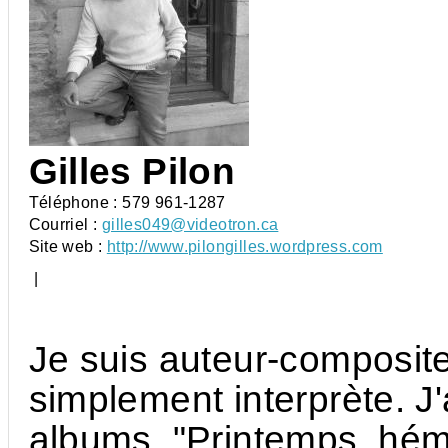
Gilles Pilon
Téléphone :
579 961-1287
Courriel :
gilles049@videotron.ca
Site web :
http://www.pilongilles.wordpress.com
|
Je suis auteur-compositeu
simplement interprète. J'
albums, "Printemps, hém