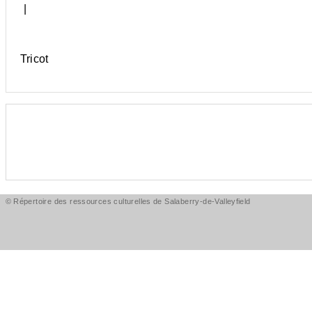
|
Tricot
© Répertoire des ressources culturelles de Salaberry-de-Valleyfield