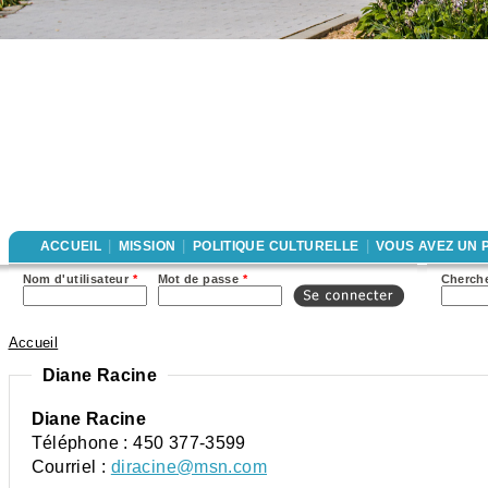
|
|
|
ACCUEIL
MISSION
POLITIQUE CULTURELLE
VOUS AVEZ UN 
For
Nom d'utilisateur
*
Mot de passe
*
Cherche
rec
Accueil
Vous êtes ici
Diane Racine
Diane Racine
Téléphone :
450 377-3599
Courriel :
diracine@msn.com