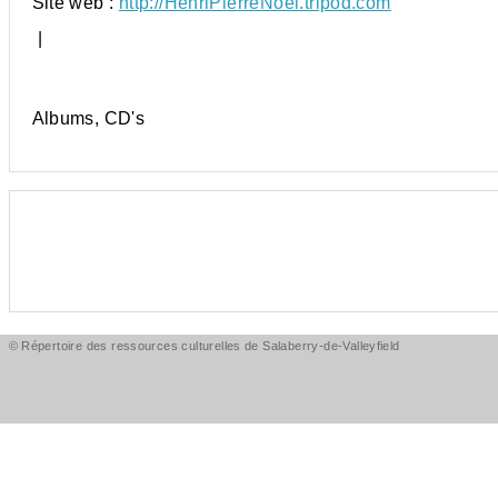
Site web :
http://HenriPierreNoel.tripod.com
|
Albums, CD's
© Répertoire des ressources culturelles de Salaberry-de-Valleyfield