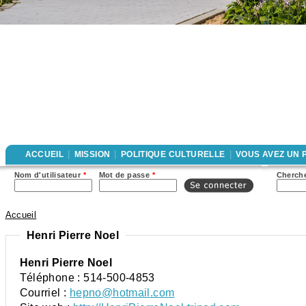
|
|
|
ACCUEIL
MISSION
POLITIQUE CULTURELLE
VOUS AVEZ UN 
For
Nom d'utilisateur
*
Mot de passe
*
Cherche
rec
Accueil
Vous êtes ici
Henri Pierre Noel
Henri Pierre Noel
Téléphone :
514-500-4853
Courriel :
hepno@hotmail.com