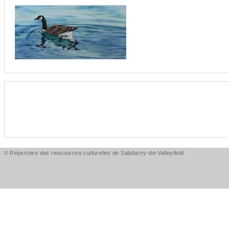
© Répertoire des ressources culturelles de Salaberry-de-Valleyfield