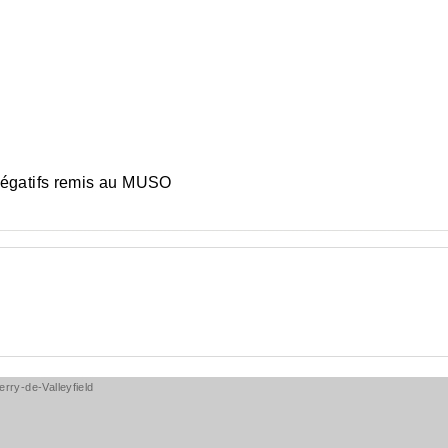
négatifs remis au MUSO
rry-de-Valleyfield