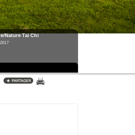
re/Nature Tai Chi
 2017
s