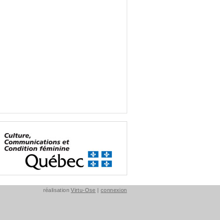
réalisation
Virtu-Ose
|
connexion