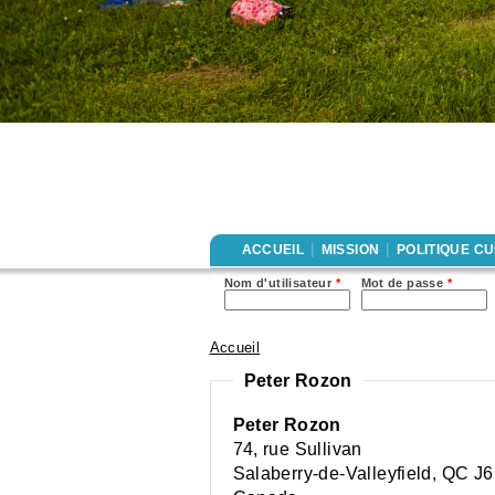
|
|
ACCUEIL
MISSION
POLITIQUE C
Nom d'utilisateur
*
Mot de passe
*
Accueil
Vous êtes ici
Peter Rozon
Peter Rozon
74, rue Sullivan
Salaberry-de-Valleyfield
,
QC
J6