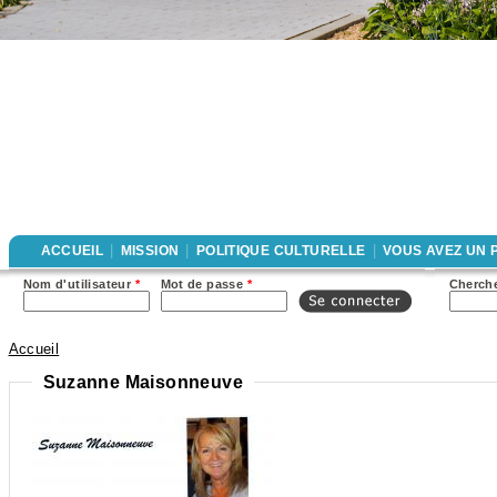
|
|
|
ACCUEIL
MISSION
POLITIQUE CULTURELLE
VOUS AVEZ UN 
For
Nom d'utilisateur
*
Mot de passe
*
Cherche
rec
Accueil
Vous êtes ici
Suzanne Maisonneuve