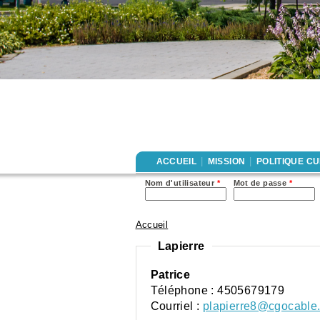
|
|
ACCUEIL
MISSION
POLITIQUE C
Nom d'utilisateur
*
Mot de passe
*
Accueil
Vous êtes ici
Lapierre
Patrice
Téléphone :
4505679179
Courriel :
plapierre8@cgocable