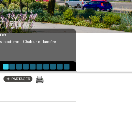
une
s nocturne - Chaleur et lumière
s