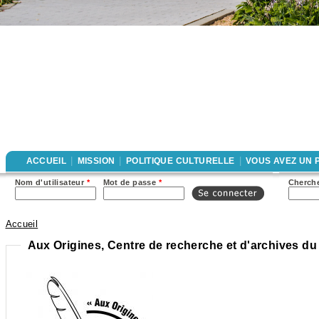
|
|
|
ACCUEIL
MISSION
POLITIQUE CULTURELLE
VOUS AVEZ UN 
For
Nom d'utilisateur
*
Mot de passe
*
Cherche
rec
Accueil
Vous êtes ici
Aux Origines, Centre de recherche et d'archives du