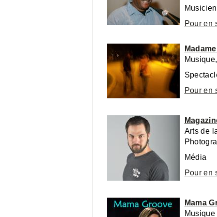
Pour en 
Madame 
Musique,
Spectacl
Pour en 
Magazin
Arts de l
Photogra
Média
Pour en 
Mama G
Musique