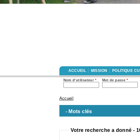
|
|
ACCUEIL
MISSION
POLITIQUE C
Nom d'utilisateur
*
Mot de passe
*
Accueil
Vous êtes ici
-
Mots clés
Votre recherche a donné - 1