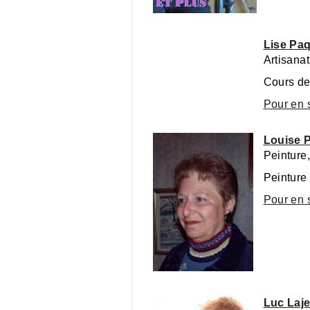
Lise Pa
Artisana
Cours de
Pour en 
Louise 
Peinture
Peinture 
Pour en 
Luc Laj