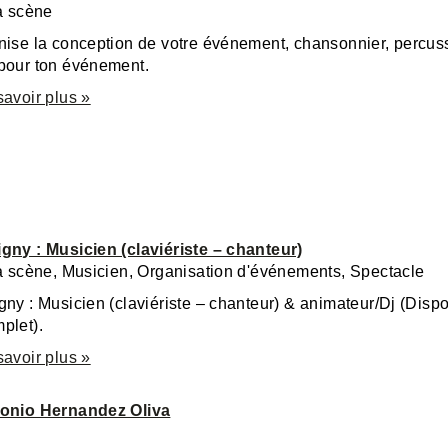
la scène
nise la conception de votre événement, chansonnier, percuss
pour ton événement.
savoir plus »
gny : Musicien (claviériste – chanteur)
la scène, Musicien, Organisation d'événements, Spectacle
gny : Musicien (claviériste – chanteur) & animateur/Dj (Disp
plet).
savoir plus »
tonio Hernandez Oliva