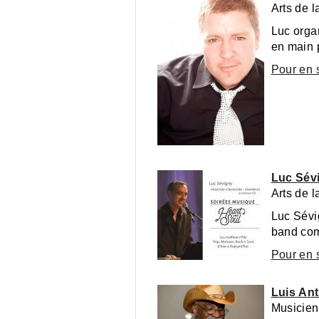
Arts de 
Luc orga
en main 
Pour en 
Luc Sévi
Arts de 
Luc Sévi
band com
Pour en 
Luis An
Musicien