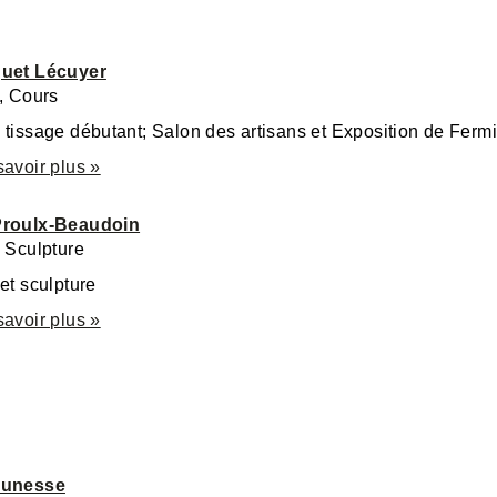
quet Lécuyer
t, Cours
 tissage débutant; Salon des artisans et Exposition de Ferm
savoir plus »
Proulx-Beaudoin
, Sculpture
et sculpture
savoir plus »
eunesse