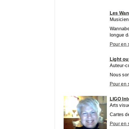
Les Wa
Musicien
Wannabes
longue d
Pour en 
Light ou
Auteur-c
Nous som
Pour en 
LIGO Int
Arts visu
Cartes d
Pour en 