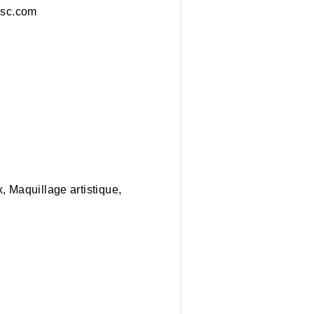
ue latine. www.salsclasc.com
, Maquillage artistique,