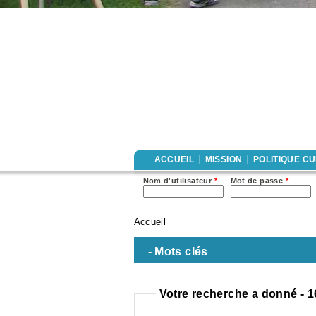
|
|
ACCUEIL
MISSION
POLITIQUE C
Nom d'utilisateur
*
Mot de passe
*
Accueil
Vous êtes ici
-
Mots clés
Votre recherche a donné - 1