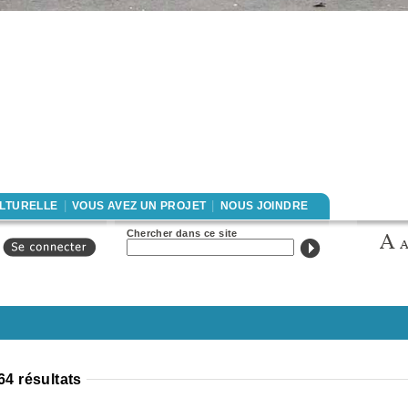
|
|
ULTURELLE
VOUS AVEZ UN PROJET
NOUS JOINDRE
Formulaire de
Chercher dans ce site
recherche
64 résultats