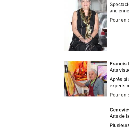
Spectacle
ancienne
Pour en 
Francis
Arts visu
Après plu
experts 
Pour en 
Geneviè
Arts de 
Plusieur