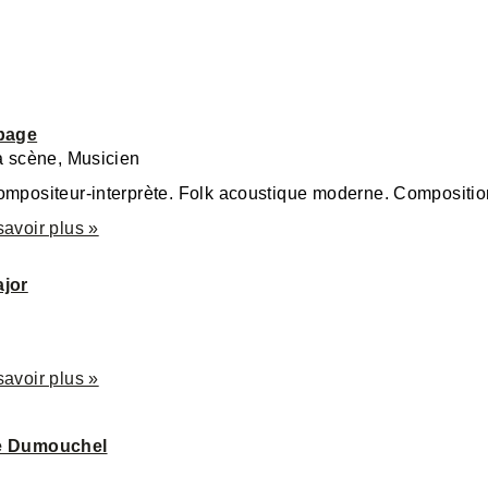
epage
la scène, Musicien
Auteur-compositeur-interprète. Folk acous
savoir plus »
ajor
savoir plus »
e Dumouchel