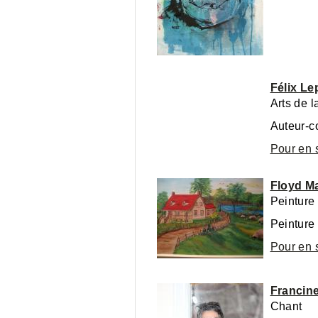
Félix L
Arts de 
Pour en 
Floyd M
Peinture
Peinture
Pour en 
Francin
Chant