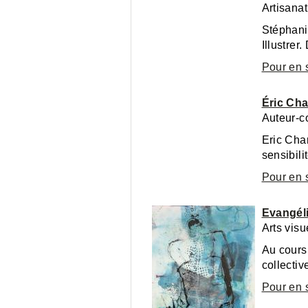
Artisanat
Stéphanie Paquet, 
Pour en 
Éric Cha
Auteur-c
Eric Char
sensibili
Pour en 
Evangéli
Arts visu
Au cours 
collecti
Pour en 