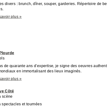
s divers : brunch, dîner, souper, garderies. Répertoire de b
s.
savoir plus »
 Plourde
els
s de quarante ans d'expertise, je signe des oeuvres authent
mondiaux en immortalisant des lieux imaginés.
savoir plus »
ve Côté
la scène
s spectacles et tournées