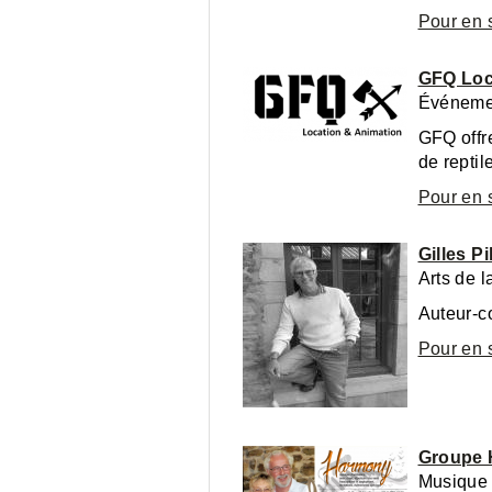
Pour en 
GFQ Loc
Événemen
GFQ offre
de reptil
Pour en 
Gilles Pi
Arts de 
Auteur-c
Pour en 
Groupe
Musique 