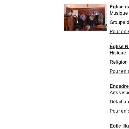
Église c
Musique
Groupe d
Pour en 
Église N
Histoire,
Religion
Pour en 
Encadre
Arts visu
Détaillan
Pour en 
Eolie Ill