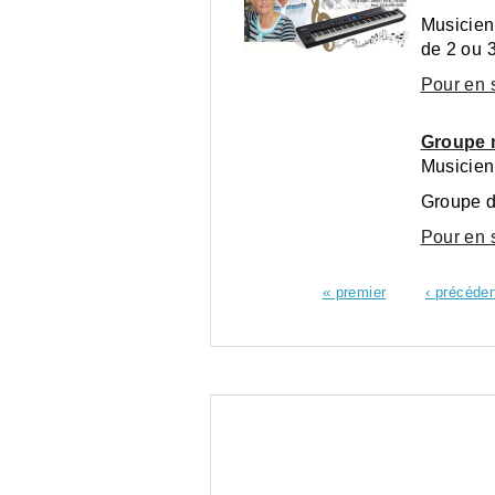
Musicien
de 2 ou 
Pour en 
Groupe 
Musicien
Groupe d
Pour en 
« premier
‹ précéde
Pages