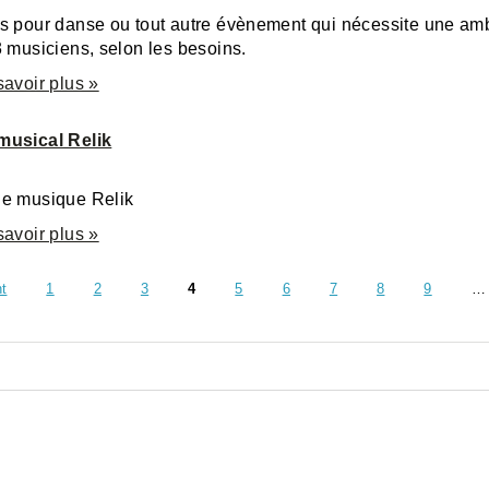
s pour danse ou tout autre évènement qui nécessite une a
3 musiciens, selon les besoins.
savoir plus »
musical Relik
e musique Relik
savoir plus »
nt
1
2
3
4
5
6
7
8
9
…