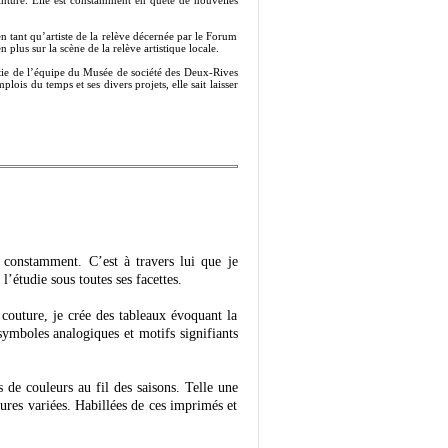
 tant qu’artiste de la relève décernée par le Forum
 plus sur la scène de la relève artistique locale.
artie de l’équipe du Musée de société des Deux-Rives
ois du temps et ses divers projets, elle sait laisser
s constamment. C’est à travers lui que je
l’étudie sous toutes ses facettes.
a couture, je crée des tableaux évoquant la
 symboles analogiques et motifs signifiants
s de couleurs au fil des saisons. Telle une
tures variées. Habillées de ces imprimés et