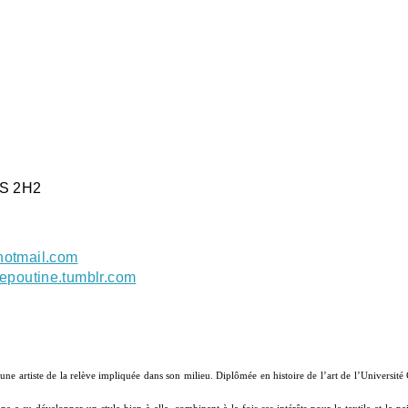
S 2H2
hotmail.com
sepoutine.tumblr.com
une artiste de la relève impliquée dans son milieu. Diplômée en histoire de l’art de l’Université 
a a su développer un style bien à elle, combinant à la fois ses intérêts pour le textile et la p