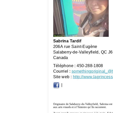
Sabrina Tardif
206A rue Saint-Eugène
Salaberry-de-Valleyfield
,
QC
J6
Canada
Téléphone :
450-288-1808
Courriel :
somethingoriginal_@
Site web :
http://www.laprinces
|
Originaire de Salaberry-de-Valleyfield, Sabrina est 
aux arts visuels et à l’histoire qu’ils racontent.
Ayant grandi crayons et pinceaux à la main, Sabrin