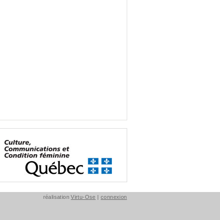
réalisation
Virtu-Ose
|
connexion