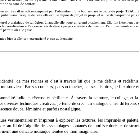
rtir de sa zone de confort.
sque son travail se voit récompensé par l’obtention d’une bourse dans le cadre du projet TRACE en
publics aux fresques de rues, elle évolue depuis de projet en projet et sait se démarquer de plus en
urel et artistique de sa région, à laquelle elle voue un grand attachement. Elle fait fièrement p
la coordination et l’organisation de divers projets et ateliers de création. Parmi ses nombreux empl
té partout où elle passe.
ve bien à elle, son excentricité et son authenticité.
 identité, de mes racines et c’est à travers lui que je me définis et redéfini
 souviens. Par ses couleurs, par son toucher, par ses histoires, je l’explore et 
onnalité ludique, rêveuse et pétillante. À travers la peinture, le collage, et l
es diverses techniques créatives, je tente de créer un dialogue entre différents
escence douce, féminine et parfois nostalgique.
gues vestimentaires m’inspirent à explorer les textures, les imprimés et palette
et au fil de l’aiguille des assemblages spontanés de motifs colorés et de struc
rment une délicate mosaïque teintée de mon imaginaire.