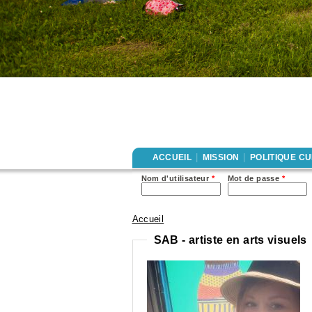
|
|
ACCUEIL
MISSION
POLITIQUE C
Nom d'utilisateur
*
Mot de passe
*
Accueil
Vous êtes ici
SAB - artiste en arts visuels