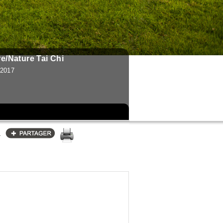
re/Nature Tai Chi
 2017
s