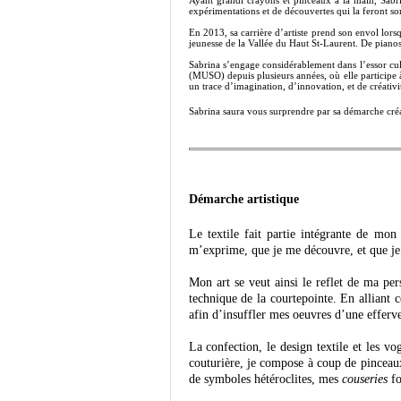
expérimentations et de découvertes qui la feront so
En 2013, sa carrière d’artiste prend son envol lor
jeunesse de la Vallée du Haut St-Laurent. De pianos 
Sabrina s’engage considérablement dans l’essor cult
(MUSO) depuis plusieurs années, où elle participe à 
un trace d’imagination, d’innovation, et de créativi
Sabrina saura vous surprendre par sa démarche créati
Démarche artistique
Le textile fait partie intégrante de mon
m’exprime, que je me découvre, et que je me
Mon art se veut ainsi le reflet de ma pers
technique de la courtepointe. En alliant c
afin d’insuffler mes oeuvres d’une efferv
La confection, le design textile et les vo
couturière, je compose à coup de pinceaux 
de symboles hétéroclites, mes
couseries
fo